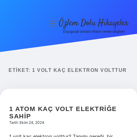
Özlem Dolu Hikayeler
menüyü
aç
Duygusal anlara ilham veren bilgiler!
Anasayfa
Gizlilik Politikası
Yasal Uyarı
ETIKET:
1 VOLT KAÇ ELEKTRON VOLTTUR
Hakkımızda
1 ATOM KAÇ VOLT ELEKTRIĞE
SAHIP
Tarih: Ekim 24, 2024
1 volt kaç elektron volttur? Tanımı gereği, bir