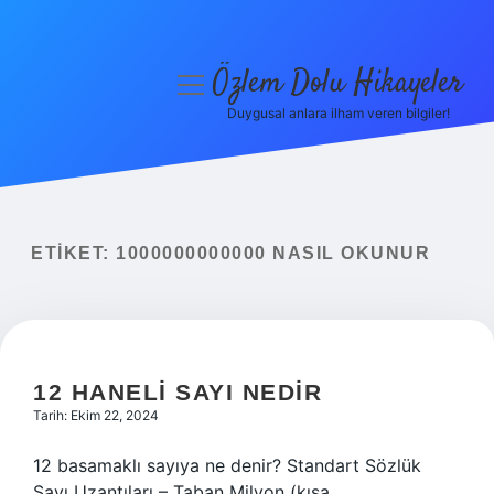
Özlem Dolu Hikayeler
menüyü
aç
Duygusal anlara ilham veren bilgiler!
Anasayfa
Gizlilik Politikası
Yasal Uyarı
ETIKET:
1000000000000 NASIL OKUNUR
Hakkımızda
12 HANELI SAYI NEDIR
Tarih: Ekim 22, 2024
12 basamaklı sayıya ne denir? Standart Sözlük
Sayı Uzantıları – Taban Milyon (kısa