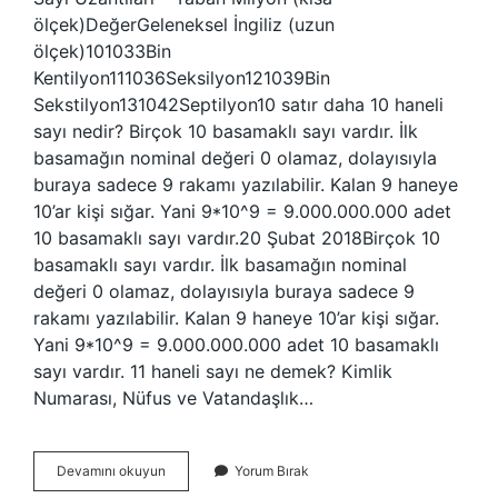
ölçek)DeğerGeleneksel İngiliz (uzun
ölçek)101033Bin
Kentilyon111036Seksilyon121039Bin
Sekstilyon131042Septilyon10 satır daha 10 haneli
sayı nedir? Birçok 10 basamaklı sayı vardır. İlk
basamağın nominal değeri 0 olamaz, dolayısıyla
buraya sadece 9 rakamı yazılabilir. Kalan 9 haneye
10’ar kişi sığar. Yani 9*10^9 = 9.000.000.000 adet
10 basamaklı sayı vardır.20 Şubat 2018Birçok 10
basamaklı sayı vardır. İlk basamağın nominal
değeri 0 olamaz, dolayısıyla buraya sadece 9
rakamı yazılabilir. Kalan 9 haneye 10’ar kişi sığar.
Yani 9*10^9 = 9.000.000.000 adet 10 basamaklı
sayı vardır. 11 haneli sayı ne demek? Kimlik
Numarası, Nüfus ve Vatandaşlık…
12
Devamını okuyun
Yorum Bırak
Haneli