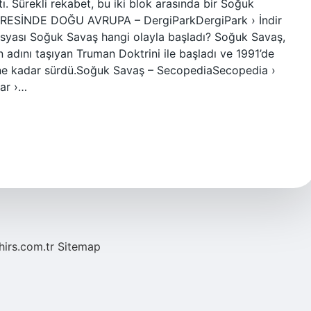
. Sürekli rekabet, bu iki blok arasında bir Soğuk
EVRESİNDE DOĞU AVRUPA – DergiParkDergiPark › İndir
osyası Soğuk Savaş hangi olayla başladı? Soğuk Savaş,
adını taşıyan Truman Doktrini ile başladı ve 1991’de
ine kadar sürdü.Soğuk Savaş – SecopediaSecopedia ›
ar ›…
hirs.com.tr
Sitemap