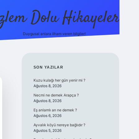
zlem Dolu Hikayeler
Duygusal anlara ilham veren bilgiler!
ilbet casino
SIDEBAR
SON YAZILAR
Kuzu kulağı her gün yenir mi ?
Ağustos 8, 2026
Necmi ne demek Arapça ?
Ağustos 8, 2026
Eş anlamlı arı ne demek ?
Ağustos 6, 2026
Ayvalık köyü nereye bağlıdır ?
Ağustos 5, 2026