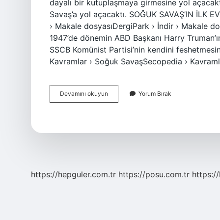
dayalı bir kutuplaşmaya girmesine yol açacaktı
Savaş’a yol açacaktı. SOĞUK SAVAŞ’IN İLK 
› Makale dosyasıDergiPark › İndir › Makale d
1947’de dönemin ABD Başkanı Harry Truman’ın 
SSCB Komünist Partisi’nin kendini feshetmes
Kavramlar › Soğuk SavaşSecopedia › Kavraml
Soğuk
Devamını okuyun
Yorum Bırak
Savaşın
Amacı
Nedir
https://hepguler.com.tr
https://posu.com.tr
https://