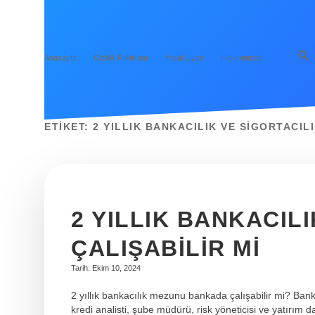
Anasayfa
Gizlilik Politikası
Yasal Uyarı
Hakkımızda
ETIKET:
2 YILLIK BANKACILIK VE SIGORTACILI
2 YILLIK BANKACI
ÇALIŞABILIR MI
Tarih: Ekim 10, 2024
2 yıllık bankacılık mezunu bankada çalışabilir mi? Ban
kredi analisti, şube müdürü, risk yöneticisi ve yatırım da