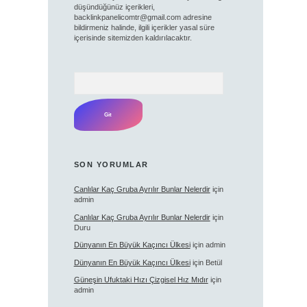
düşündüğünüz içerikleri,
backlinkpanelicomtr@gmail.com
adresine
bildirmeniz halinde, ilgili içerikler yasal süre
içerisinde sitemizden kaldırılacaktır.
Arama
SON YORUMLAR
Canlılar Kaç Gruba Ayrılır Bunlar Nelerdir
için
admin
Canlılar Kaç Gruba Ayrılır Bunlar Nelerdir
için
Duru
Dünyanın En Büyük Kaçıncı Ülkesi
için
admin
Dünyanın En Büyük Kaçıncı Ülkesi
için
Betül
Güneşin Ufuktaki Hızı Çizgisel Hız Mıdır
için
admin