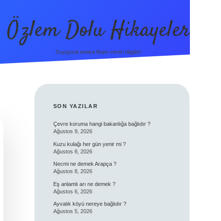
Özlem Dolu Hikayeler
Duygusal anlara ilham veren bilgiler!
SIDEBAR
SON YAZILAR
Çevre koruma hangi bakanlığa bağlıdır ?
Ağustos 9, 2026
Kuzu kulağı her gün yenir mi ?
Ağustos 8, 2026
Necmi ne demek Arapça ?
Ağustos 8, 2026
Eş anlamlı arı ne demek ?
Ağustos 6, 2026
Ayvalık köyü nereye bağlıdır ?
Ağustos 5, 2026