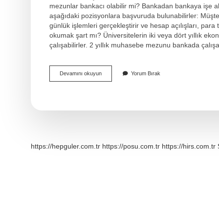
mezunlar bankacı olabilir mi? Bankadan bankaya işe alım
aşağıdaki pozisyonlara başvuruda bulunabilirler: Müşte
günlük işlemleri gerçekleştirir ve hesap açılışları, para 
okumak şart mı? Üniversitelerin iki veya dört yıllık e
çalışabilirler. 2 yıllık muhasebe mezunu bankada çalışabi
2
Devamını okuyun
Yorum Bırak
Yıllık
Bankacılık
Okuyan
Bankada
Çalışabilir
Mi
https://hepguler.com.tr
https://posu.com.tr
https://hirs.com.tr