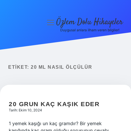
Özlem Dolu Hikayeler
menüyü
aç
Duygusal anlara ilham veren bilgiler!
Anasayfa
Gizlilik Politikası
Yasal Uyarı
ETIKET:
20 ML NASIL ÖLÇÜLÜR
Hakkımızda
20 GRUN KAÇ KAŞIK EDER
Tarih: Ekim 10, 2024
1 yemek kaşığı un kaç gramdır? Bir yemek
kaşığında kaç gram olduğu sorusunun cevabı