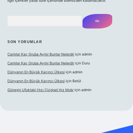
ilgili içerikler yasal süre içerisinde sitemizden kaldırılacaktır.
Arama
SON YORUMLAR
Canlılar Kaç Gruba Ayrılır Bunlar Nelerdir
için
admin
Canlılar Kaç Gruba Ayrılır Bunlar Nelerdir
için
Duru
Dünyanın En Büyük Kaçıncı Ülkesi
için
admin
Dünyanın En Büyük Kaçıncı Ülkesi
için
Betül
Güneşin Ufuktaki Hızı Çizgisel Hız Mıdır
için
admin
no