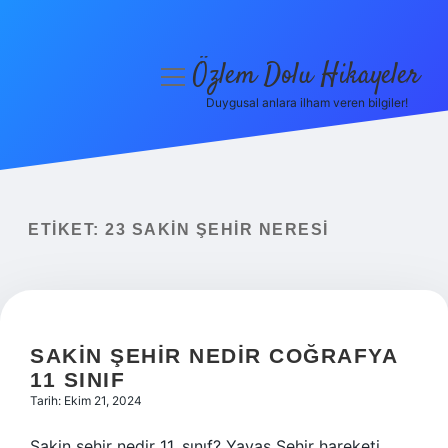
Özlem Dolu Hikayeler
menüyü
aç
Duygusal anlara ilham veren bilgiler!
Anasayfa
Gizlilik Politikası
Yasal Uyarı
ETIKET:
23 SAKIN ŞEHIR NERESI
Hakkımızda
SAKIN ŞEHIR NEDIR COĞRAFYA
11 SINIF
Tarih: Ekim 21, 2024
Sakin şehir nedir 11. sınıf? Yavaş Şehir hareketi,