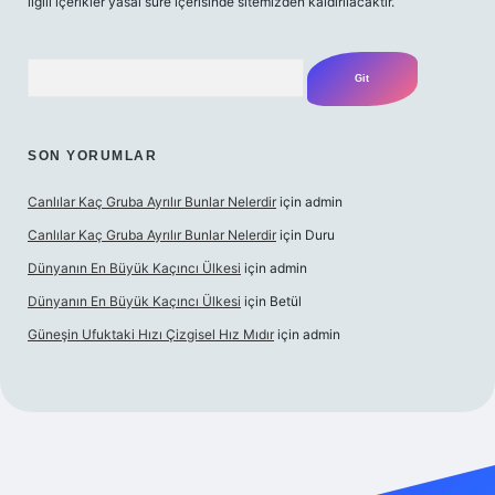
ilgili içerikler yasal süre içerisinde sitemizden kaldırılacaktır.
Arama
SON YORUMLAR
Canlılar Kaç Gruba Ayrılır Bunlar Nelerdir
için
admin
Canlılar Kaç Gruba Ayrılır Bunlar Nelerdir
için
Duru
Dünyanın En Büyük Kaçıncı Ülkesi
için
admin
Dünyanın En Büyük Kaçıncı Ülkesi
için
Betül
Güneşin Ufuktaki Hızı Çizgisel Hız Mıdır
için
admin
no