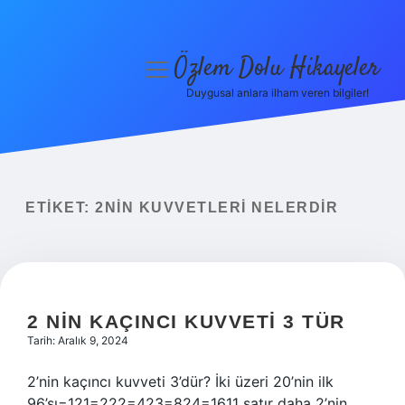
Özlem Dolu Hikayeler
menüyü
aç
Duygusal anlara ilham veren bilgiler!
Anasayfa
Gizlilik Politikası
Yasal Uyarı
ETIKET:
2NIN KUVVETLERI NELERDIR
Hakkımızda
2 NIN KAÇINCI KUVVETI 3 TÜR
Tarih: Aralık 9, 2024
2’nin kaçıncı kuvveti 3’dür? İki üzeri 20’nin ilk
96’sı=121=222=423=824=1611 satır daha 2’nin