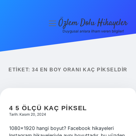
Özlem Dolu Hikayeler
menüyü
aç
Duygusal anlara ilham veren bilgiler!
Anasayfa
Gizlilik Politikası
Yasal Uyarı
ETIKET:
34 EN BOY ORANI KAÇ PIKSELDIR
Hakkımızda
4 5 ÖLÇÜ KAÇ PIKSEL
Tarih: Kasım 20, 2024
1080×1920 hangi boyut? Facebook hikayeleri
Instagram hikayeleriyle aynı boyuttadır, bu yüzden