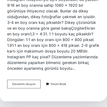
9:16 en boy oranına sahip 1080 x 1920 bir
görüntüye ihtiyacınız olacak. Bunlar da dikey
olduğundan, dikey fotoğraflar çekmek en iyisidir.
3-4 en boy oranı kaç pikseldir? Dikey çözünürlük
ve en boy oranına göre genel bakışÇizgilerEkran
en boy oranı1,3 = 4:31. 1 1 boyutu kaç pikseldir?
Döngüler: 1:1 en boy oranı için 800 x 800 piksel.
1.91:1 en boy oranı için 800 x 418 piksel. 2-6 grafik
kartı için maksimum dosya boyutu 20 MB’dir.
Instagram PP kaç pixel? Düzenleme yazılımlarında
düzenleme yaparken bilmeniz gereken birkaç
önceden ayarlanmış görüntü boyutu…
4
Devamını okuyun
Yorum Bırak
5
Ölçü
Kaç
Piksel