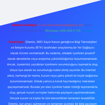
no
Reklam ve İletişim:
E-mail:
backlinkpaneli@gmail.com
Teams:
forumhizmeti@gmail.com
Whatsapp: 0262 606 0 726
Telegram:
@karabul
Yasal Uyarı:
Sitemiz, 5651 Sayılı Kanun gereğince Bilgi Teknolojileri
ve İletişim Kurumu (BTK) tarafından onaylanmış bir Yer Sağlayıcı
olarak hizmet vermektedir. Bu nedenle, sitedeki içerikleri proaktif
olarak denetleme veya araştırma yükümlülüğümüz bulunmamaktadır.
Ancak, üyelerimiz yazdıkları içeriklerin sorumluluğunu taşımakta olup,
siteye üye olarak bu sorumluluğu kabul etmiş sayılırlar. Bu internet
sitesi, herhangi bir marka, kurum veya şahıs şirketi ile hiçbir bağlantısı
bulunmamaktadır. Sitede yalnızca kendi hazırladığımız makaleler
paylaşılmaktadır. Burada yer alan içerikler haber niteliği taşımamakta
olup, gerçek kurum ve kişiler hakkında paylaşım yapılmamaktadır.
Gerçek kurum ve kişiler ile isim benzerlikleri tamamen tesadüfidir.
Sitemiz, kar amacı gütmeyen ve tamamen ücretsiz bir bilgi paylaşım