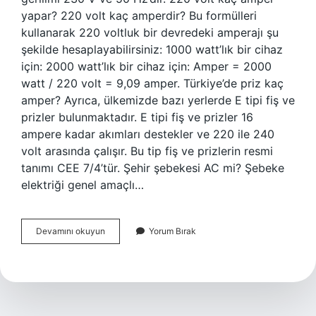
yapar? 220 volt kaç amperdir? Bu formülleri
kullanarak 220 voltluk bir devredeki amperajı şu
şekilde hesaplayabilirsiniz: 1000 watt’lık bir cihaz
için: 2000 watt’lık bir cihaz için: Amper = 2000
watt / 220 volt = 9,09 amper. Türkiye’de priz kaç
amper? Ayrıca, ülkemizde bazı yerlerde E tipi fiş ve
prizler bulunmaktadır. E tipi fiş ve prizler 16
ampere kadar akımları destekler ve 220 ile 240
volt arasında çalışır. Bu tip fiş ve prizlerin resmi
tanımı CEE 7/4’tür. Şehir şebekesi AC mi? Şebeke
elektriği genel amaçlı…
Şehir
Devamını okuyun
Yorum Bırak
Şebekesi
Kaç
Amper