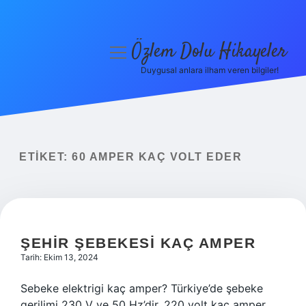
Özlem Dolu Hikayeler
menüyü
aç
Duygusal anlara ilham veren bilgiler!
Anasayfa
Gizlilik Politikası
Yasal Uyarı
ETIKET:
60 AMPER KAÇ VOLT EDER
Hakkımızda
ŞEHIR ŞEBEKESI KAÇ AMPER
Tarih: Ekim 13, 2024
Sebeke elektrigi kaç amper? Türkiye’de şebeke
gerilimi 230 V ve 50 Hz’dir. 220 volt kaç amper