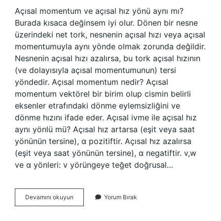
Açısal momentum ve açısal hız yönü aynı mı?
Burada kısaca değinsem iyi olur. Dönen bir nesne
üzerindeki net tork, nesnenin açısal hızı veya açısal
momentumuyla aynı yönde olmak zorunda değildir.
Nesnenin açısal hızı azalırsa, bu tork açısal hızının
(ve dolayısıyla açısal momentumunun) tersi
yöndedir. Açısal momentum nedir? Açısal
momentum vektörel bir birim olup cismin belirli
eksenler etrafındaki dönme eylemsizliğini ve
dönme hızını ifade eder. Açısal ivme ile açısal hız
aynı yönlü mü? Açısal hız artarsa ​​(eşit veya saat
yönünün tersine), α pozitiftir. Açısal hız azalırsa
(eşit veya saat yönünün tersine), α negatiftir. v,w
ve α yönleri: v yörüngeye teğet doğrusal…
Açısal
Devamını okuyun
Yorum Bırak
Hız
Ve