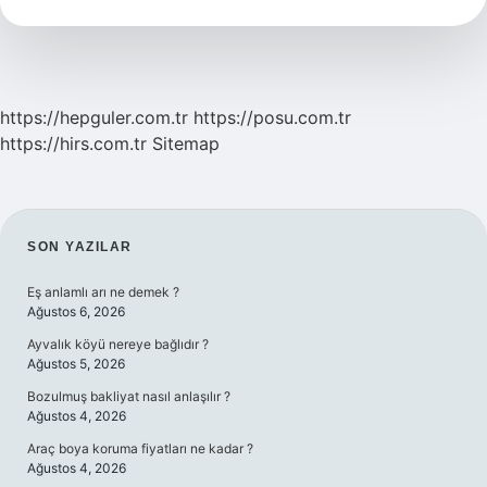
Açısal
Momentum
Aynı
Şey
Mi
https://hepguler.com.tr
https://posu.com.tr
https://hirs.com.tr
Sitemap
SIDEBAR
SON YAZILAR
Eş anlamlı arı ne demek ?
Ağustos 6, 2026
Ayvalık köyü nereye bağlıdır ?
Ağustos 5, 2026
Bozulmuş bakliyat nasıl anlaşılır ?
Ağustos 4, 2026
Araç boya koruma fiyatları ne kadar ?
Ağustos 4, 2026