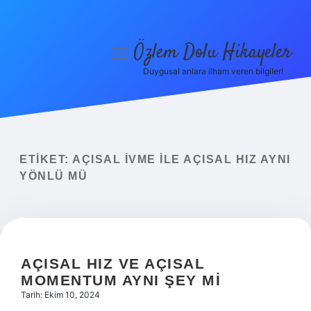
Özlem Dolu Hikayeler
menüyü
aç
Duygusal anlara ilham veren bilgiler!
Anasayfa
Gizlilik Politikası
Yasal Uyarı
ETIKET:
AÇISAL IVME ILE AÇISAL HIZ AYNI
YÖNLÜ MÜ
Hakkımızda
AÇISAL HIZ VE AÇISAL
MOMENTUM AYNI ŞEY MI
Tarih: Ekim 10, 2024