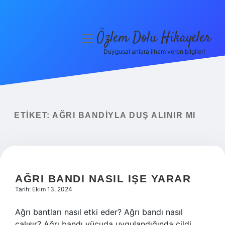
Özlem Dolu Hikayeler
menüyü
aç
Duygusal anlara ilham veren bilgiler!
Anasayfa
Gizlilik Politikası
Yasal Uyarı
ETIKET:
AĞRI BANDIYLA DUŞ ALINIR MI
Hakkımızda
AĞRI BANDI NASIL IŞE YARAR
Tarih: Ekim 13, 2024
Ağrı bantları nasıl etki eder? Ağrı bandı nasıl
çalışır? Ağrı bandı vücuda uygulandığında cildi