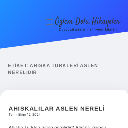
Özlem Dolu Hikayeler
menüyü
aç
Duygusal anlara ilham veren bilgiler!
Anasayfa
Gizlilik Politikası
Yasal Uyarı
ETIKET:
AHISKA TÜRKLERI ASLEN
NERELIDIR
Hakkımızda
AHISKALILAR ASLEN NERELI
Tarih: Ekim 12, 2024
Ahıska Türkleri aslen nerelidir? Ahıska, Güney