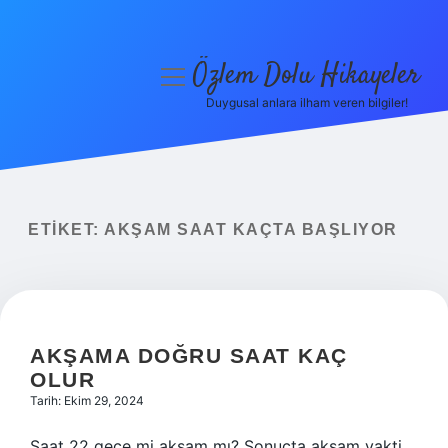
Özlem Dolu Hikayeler
menüyü
aç
Duygusal anlara ilham veren bilgiler!
Anasayfa
Gizlilik Politikası
Yasal Uyarı
ETIKET:
AKŞAM SAAT KAÇTA BAŞLIYOR
Hakkımızda
AKŞAMA DOĞRU SAAT KAÇ
OLUR
Tarih: Ekim 29, 2024
Saat 22 gece mi akşam mı? Sonuçta akşam vakti.