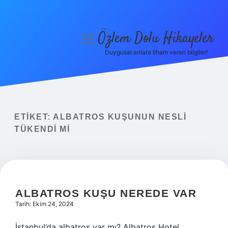
Özlem Dolu Hikayeler
menüyü
aç
Duygusal anlara ilham veren bilgiler!
Anasayfa
Gizlilik Politikası
Yasal Uyarı
ETIKET:
ALBATROS KUŞUNUN NESLI
TÜKENDI MI
Hakkımızda
ALBATROS KUŞU NEREDE VAR
Tarih: Ekim 24, 2024
İstanbul’da albatros var mı? Albatros Hotel