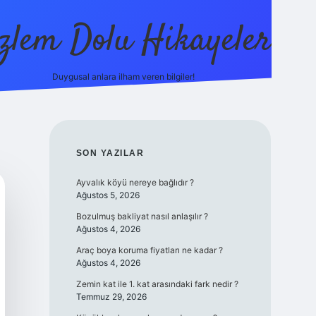
zlem Dolu Hikayeler
Duygusal anlara ilham veren bilgiler!
ilbet ca
SIDEBAR
SON YAZILAR
Ayvalık köyü nereye bağlıdır ?
Ağustos 5, 2026
Bozulmuş bakliyat nasıl anlaşılır ?
Ağustos 4, 2026
Araç boya koruma fiyatları ne kadar ?
Ağustos 4, 2026
Zemin kat ile 1. kat arasındaki fark nedir ?
Temmuz 29, 2026