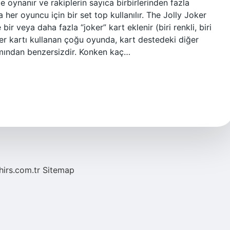
le oynanır ve rakiplerin sayıca birbirlerinden fazla
her oyuncu için bir set top kullanılır. The Jolly Joker
ir veya daha fazla “joker” kart eklenir (biri renkli, biri
ker kartı kullanan çoğu oyunda, kart destedeki diğer
ımından benzersizdir. Konken kaç…
hirs.com.tr
Sitemap