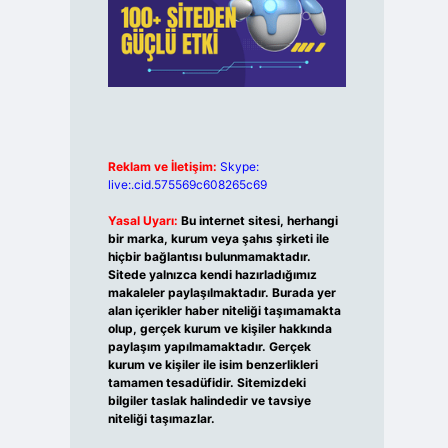
Reklam ve İletişim:
Skype:
live:.cid.575569c608265c69
Yasal Uyarı:
Bu internet sitesi, herhangi
bir marka, kurum veya şahıs şirketi ile
hiçbir bağlantısı bulunmamaktadır.
Sitede yalnızca kendi hazırladığımız
makaleler paylaşılmaktadır. Burada yer
alan içerikler haber niteliği taşımamakta
olup, gerçek kurum ve kişiler hakkında
paylaşım yapılmamaktadır. Gerçek
kurum ve kişiler ile isim benzerlikleri
tamamen tesadüfidir. Sitemizdeki
bilgiler taslak halindedir ve tavsiye
niteliği taşımazlar.