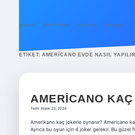
Anasayfa
Gizlilik Politikası
Yasal Uyarı
Hakkımızda
ETIKET:
AMERICANO EVDE NASIL YAPILI
AMERICANO KAÇ
Tarih: Aralık 23, 2024
Amerikano kaç jokerle oynanır? Americano kar
Ayrıca bu oyun için 4 joker gerekir. Bu güzel 