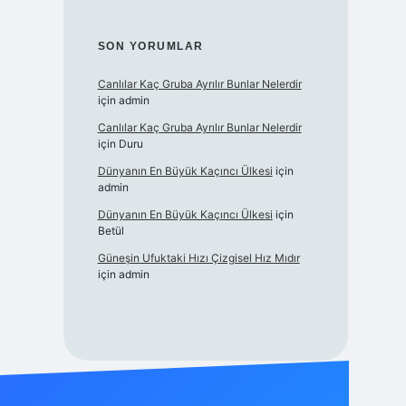
SON YORUMLAR
Canlılar Kaç Gruba Ayrılır Bunlar Nelerdir
için
admin
Canlılar Kaç Gruba Ayrılır Bunlar Nelerdir
için
Duru
Dünyanın En Büyük Kaçıncı Ülkesi
için
admin
Dünyanın En Büyük Kaçıncı Ülkesi
için
Betül
Güneşin Ufuktaki Hızı Çizgisel Hız Mıdır
için
admin