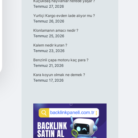
Küçükbaş hayvanlar nerede yaşar ?
Temmuz 27, 2026
Yurtiçi Kargo evden iade alıyor mu ?
Temmuz 26, 2026
Klonlamanın amacı nedir ?
Temmuz 25, 2026
Kalem nedir kuran ?
Temmuz 23, 2026
Benzinli çapa motoru kaç para ?
Temmuz 21, 2026
Kara koyun olmak ne demek ?
Temmuz 17, 2026