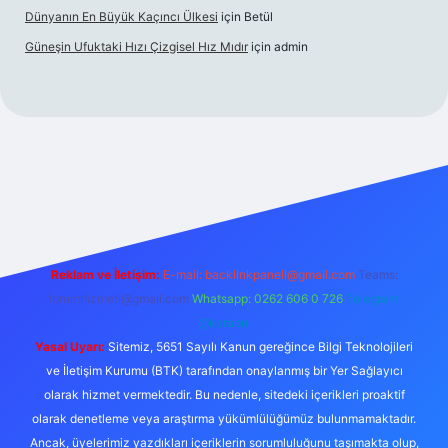
Dünyanın En Büyük Kaçıncı Ülkesi
için
Betül
Güneşin Ufuktaki Hızı Çizgisel Hız Mıdır
için
admin
no
Reklam ve İletişim:
E-mail:
backlinkpaneli@gmail.com
Teams:
forumhizmeti@gmail.com
Whatsapp: 0262 606 0 726
Telegram:
@karabul
Yasal Uyarı:
Sitemiz, 5651 Sayılı Kanun gereğince Bilgi Teknolojileri
ve İletişim Kurumu (BTK) tarafından onaylanmış bir Yer Sağlayıcı
olarak hizmet vermektedir. Bu nedenle, sitedeki içerikleri proaktif
olarak denetleme veya araştırma yükümlülüğümüz bulunmamaktadır.
Ancak, üyelerimiz yazdıkları içeriklerin sorumluluğunu taşımakta olup,