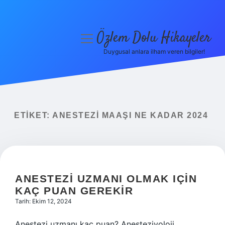
Özlem Dolu Hikayeler
menüyü
aç
Duygusal anlara ilham veren bilgiler!
Anasayfa
Gizlilik Politikası
Yasal Uyarı
ETIKET:
ANESTEZI MAAŞI NE KADAR 2024
Hakkımızda
ANESTEZI UZMANI OLMAK IÇIN
KAÇ PUAN GEREKIR
Tarih: Ekim 12, 2024
Anestezi uzmanı kaç puan? Anesteziyoloji