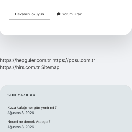
Anestezi
Devamını okuyun
Yorum Bırak
Uzmanı
Olmak
Için
Kaç
Puan
Gerekir
https://hepguler.com.tr
https://posu.com.tr
https://hirs.com.tr
Sitemap
SIDEBAR
SON YAZILAR
Kuzu kulağı her gün yenir mi ?
Ağustos 8, 2026
Necmi ne demek Arapça ?
Ağustos 8, 2026