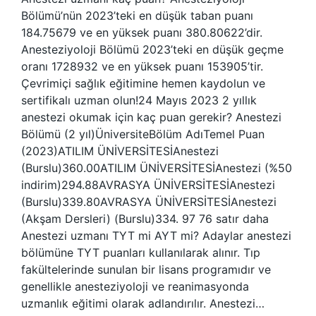
Bölümü’nün 2023’teki en düşük taban puanı
184.75679 ve en yüksek puanı 380.80622’dir.
Anesteziyoloji Bölümü 2023’teki en düşük geçme
oranı 1728932 ve en yüksek puanı 153905’tir.
Çevrimiçi sağlık eğitimine hemen kaydolun ve
sertifikalı uzman olun!24 Mayıs 2023 2 yıllık
anestezi okumak için kaç puan gerekir? Anestezi
Bölümü (2 yıl)ÜniversiteBölüm AdıTemel Puan
(2023)ATILIM ÜNİVERSİTESİAnestezi
(Burslu)360.00ATILIM ÜNİVERSİTESİAnestezi (%50
indirim)294.88AVRASYA ÜNİVERSİTESİAnestezi
(Burslu)339.80AVRASYA ÜNİVERSİTESİAnestezi
(Akşam Dersleri) (Burslu)334. 97 76 satır daha
Anestezi uzmanı TYT mi AYT mi? Adaylar anestezi
bölümüne TYT puanları kullanılarak alınır. Tıp
fakültelerinde sunulan bir lisans programıdır ve
genellikle anesteziyoloji ve reanimasyonda
uzmanlık eğitimi olarak adlandırılır. Anestezi…