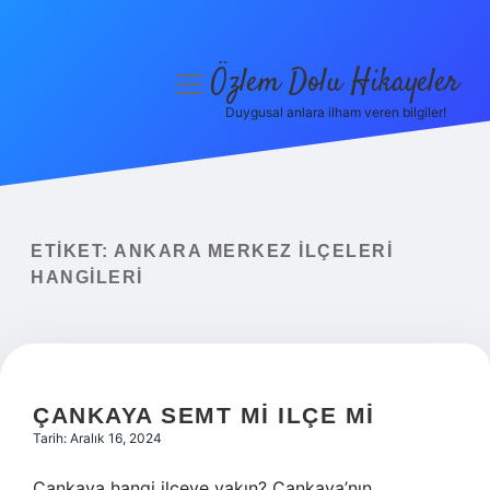
Özlem Dolu Hikayeler
menüyü
aç
Duygusal anlara ilham veren bilgiler!
Anasayfa
Gizlilik Politikası
Yasal Uyarı
ETIKET:
ANKARA MERKEZ ILÇELERI
HANGILERI
Hakkımızda
ÇANKAYA SEMT MI ILÇE MI
Tarih: Aralık 16, 2024
Çankaya hangi ilçeye yakın? Çankaya’nın