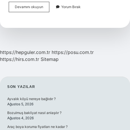
Ara
Devamını okuyun
Yorum Bırak
Karar
Verildikten
Sonra
Ne
Olur
https://hepguler.com.tr
https://posu.com.tr
https://hirs.com.tr
Sitemap
SIDEBAR
SON YAZILAR
Ayvalık köyü nereye bağlıdır ?
Ağustos 5, 2026
Bozulmuş bakliyat nasıl anlaşılır ?
Ağustos 4, 2026
Araç boya koruma fiyatları ne kadar ?