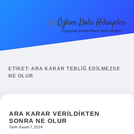
Özlem Dolu Hikayeler
menüyü
aç
Duygusal anlara ilham veren bilgiler!
Anasayfa
Gizlilik Politikası
Yasal Uyarı
ETIKET:
ARA KARAR TEBLIĞ EDILMEZSE
NE OLUR
Hakkımızda
ARA KARAR VERILDIKTEN
SONRA NE OLUR
Tarih: Kasım 7, 2024