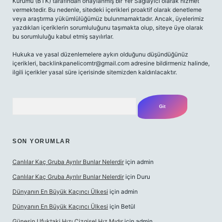
Kurumu (BTK) tarafından onaylanmış bir Yer Sağlayıcı olarak hizmet
vermektedir. Bu nedenle, sitedeki içerikleri proaktif olarak denetleme
veya araştırma yükümlülüğümüz bulunmamaktadır. Ancak, üyelerimiz
yazdıkları içeriklerin sorumluluğunu taşımakta olup, siteye üye olarak
bu sorumluluğu kabul etmiş sayılırlar.
Hukuka ve yasal düzenlemelere aykırı olduğunu düşündüğünüz
içerikleri,
backlinkpanelicomtr@gmail.com
adresine bildirmeniz halinde,
ilgili içerikler yasal süre içerisinde sitemizden kaldırılacaktır.
Arama
SON YORUMLAR
Canlılar Kaç Gruba Ayrılır Bunlar Nelerdir
için
admin
Canlılar Kaç Gruba Ayrılır Bunlar Nelerdir
için
Duru
Dünyanın En Büyük Kaçıncı Ülkesi
için
admin
Dünyanın En Büyük Kaçıncı Ülkesi
için
Betül
Güneşin Ufuktaki Hızı Çizgisel Hız Mıdır
için
admin