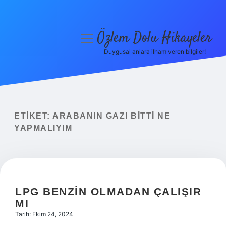
Özlem Dolu Hikayeler
menüyü
aç
Duygusal anlara ilham veren bilgiler!
Anasayfa
Gizlilik Politikası
Yasal Uyarı
ETIKET:
ARABANIN GAZI BITTI NE
YAPMALIYIM
Hakkımızda
LPG BENZIN OLMADAN ÇALIŞIR
MI
Tarih: Ekim 24, 2024