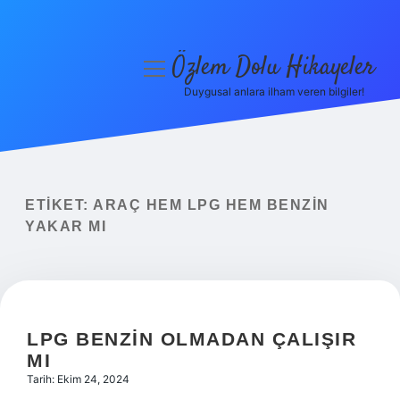
Özlem Dolu Hikayeler
menüyü
aç
Duygusal anlara ilham veren bilgiler!
Anasayfa
Gizlilik Politikası
Yasal Uyarı
ETIKET:
ARAÇ HEM LPG HEM BENZIN
YAKAR MI
Hakkımızda
LPG BENZIN OLMADAN ÇALIŞIR
MI
Tarih: Ekim 24, 2024