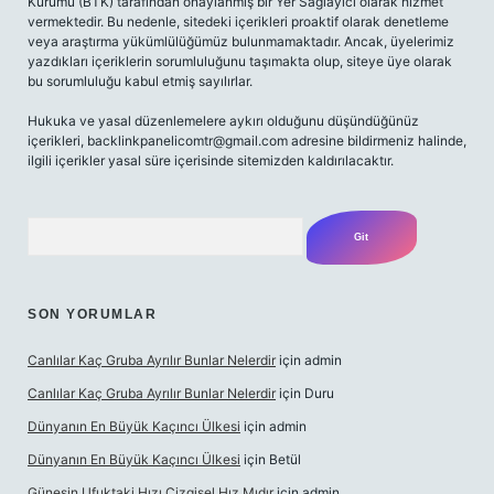
Kurumu (BTK) tarafından onaylanmış bir Yer Sağlayıcı olarak hizmet
vermektedir. Bu nedenle, sitedeki içerikleri proaktif olarak denetleme
veya araştırma yükümlülüğümüz bulunmamaktadır. Ancak, üyelerimiz
yazdıkları içeriklerin sorumluluğunu taşımakta olup, siteye üye olarak
bu sorumluluğu kabul etmiş sayılırlar.
Hukuka ve yasal düzenlemelere aykırı olduğunu düşündüğünüz
içerikleri,
backlinkpanelicomtr@gmail.com
adresine bildirmeniz halinde,
ilgili içerikler yasal süre içerisinde sitemizden kaldırılacaktır.
Arama
SON YORUMLAR
Canlılar Kaç Gruba Ayrılır Bunlar Nelerdir
için
admin
Canlılar Kaç Gruba Ayrılır Bunlar Nelerdir
için
Duru
Dünyanın En Büyük Kaçıncı Ülkesi
için
admin
Dünyanın En Büyük Kaçıncı Ülkesi
için
Betül
Güneşin Ufuktaki Hızı Çizgisel Hız Mıdır
için
admin