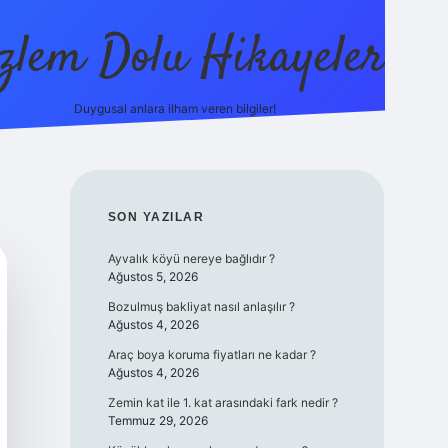
zlem Dolu Hikayeler
Duygusal anlara ilham veren bilgiler!
ilbet casino
SIDEBAR
SON YAZILAR
Ayvalık köyü nereye bağlıdır ?
Ağustos 5, 2026
Bozulmuş bakliyat nasıl anlaşılır ?
Ağustos 4, 2026
Araç boya koruma fiyatları ne kadar ?
Ağustos 4, 2026
Zemin kat ile 1. kat arasındaki fark nedir ?
Temmuz 29, 2026