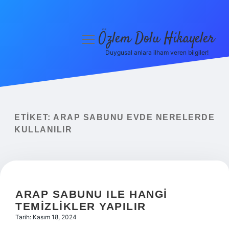
Özlem Dolu Hikayeler
menüyü
aç
Duygusal anlara ilham veren bilgiler!
Anasayfa
Gizlilik Politikası
Yasal Uyarı
ETIKET:
ARAP SABUNU EVDE NERELERDE
KULLANILIR
Hakkımızda
ARAP SABUNU ILE HANGI
TEMIZLIKLER YAPILIR
Tarih: Kasım 18, 2024