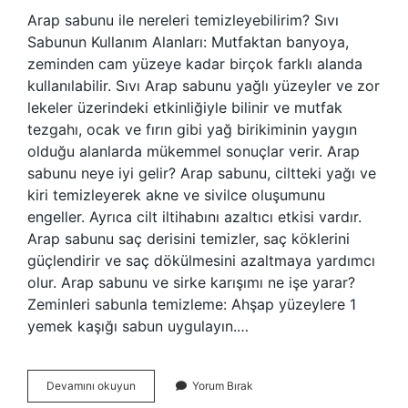
Arap sabunu ile nereleri temizleyebilirim? Sıvı
Sabunun Kullanım Alanları: Mutfaktan banyoya,
zeminden cam yüzeye kadar birçok farklı alanda
kullanılabilir. Sıvı Arap sabunu yağlı yüzeyler ve zor
lekeler üzerindeki etkinliğiyle bilinir ve mutfak
tezgahı, ocak ve fırın gibi yağ birikiminin yaygın
olduğu alanlarda mükemmel sonuçlar verir. Arap
sabunu neye iyi gelir? Arap sabunu, ciltteki yağı ve
kiri temizleyerek akne ve sivilce oluşumunu
engeller. Ayrıca cilt iltihabını azaltıcı etkisi vardır.
Arap sabunu saç derisini temizler, saç köklerini
güçlendirir ve saç dökülmesini azaltmaya yardımcı
olur. Arap sabunu ve sirke karışımı ne işe yarar?
Zeminleri sabunla temizleme: Ahşap yüzeylere 1
yemek kaşığı sabun uygulayın.…
Arap
Devamını okuyun
Yorum Bırak
Sabunu