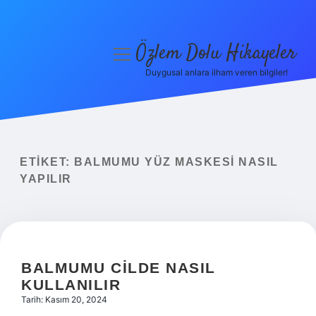
Özlem Dolu Hikayeler
menüyü
aç
Duygusal anlara ilham veren bilgiler!
Anasayfa
Gizlilik Politikası
Yasal Uyarı
ETIKET:
BALMUMU YÜZ MASKESI NASIL
YAPILIR
Hakkımızda
BALMUMU CILDE NASIL
KULLANILIR
Tarih: Kasım 20, 2024