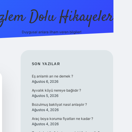
zlem Dolu Hikayeler
Duygusal anlara ilham veren bilgiler!
ilbet casino
SIDEBAR
SON YAZILAR
Eş anlamlı arı ne demek ?
Ağustos 6, 2026
Ayvalık köyü nereye bağlıdır ?
Ağustos 5, 2026
Bozulmuş bakliyat nasıl anlaşılır ?
Ağustos 4, 2026
Araç boya koruma fiyatları ne kadar ?
Ağustos 4, 2026