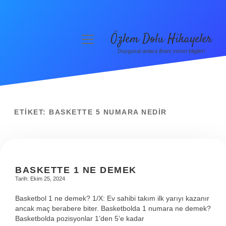
Özlem Dolu Hikayeler
menüyü
aç
Duygusal anlara ilham veren bilgiler!
Anasayfa
Gizlilik Politikası
Yasal Uyarı
ETIKET:
BASKETTE 5 NUMARA NEDIR
Hakkımızda
BASKETTE 1 NE DEMEK
Tarih: Ekim 25, 2024
Basketbol 1 ne demek? 1/X: Ev sahibi takım ilk yarıyı kazanır
ancak maç berabere biter. Basketbolda 1 numara ne demek?
Basketbolda pozisyonlar 1’den 5’e kadar