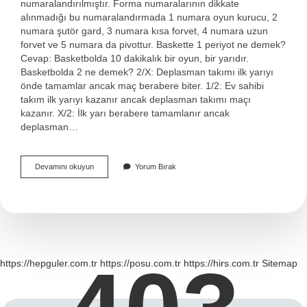
numaralandırılmıştır. Forma numaralarının dikkate
alınmadığı bu numaralandırmada 1 numara oyun kurucu, 2
numara şutör gard, 3 numara kısa forvet, 4 numara uzun
forvet ve 5 numara da pivottur. Baskette 1 periyot ne demek?
Cevap: Basketbolda 10 dakikalık bir oyun, bir yarıdır.
Basketbolda 2 ne demek? 2/X: Deplasman takımı ilk yarıyı
önde tamamlar ancak maç berabere biter. 1/2: Ev sahibi
takım ilk yarıyı kazanır ancak deplasman takımı maçı
kazanır. X/2: İlk yarı berabere tamamlanır ancak
deplasman…
Baskette
Devamını okuyun
Yorum Bırak
1
Ne
Demek
https://hepguler.com.tr
https://posu.com.tr
https://hirs.com.tr
Sitemap