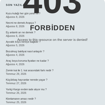
403
SIDEBAR
SON YAZILAR
Kuzu kulağı her gün yenir mi ?
Ağustos 8, 2026
Necmi ne demek Arapça ?
FORBIDDEN
Ağustos 8, 2026
Eş anlamlı arı ne demek ?
Ağustos 6, 2026
Access to this resource on the server is denied!
Ayvalık köyü nereye bağlıdır ?
Ağustos 5, 2026
Bozulmuş bakliyat nasıl anlaşılır ?
Ağustos 4, 2026
Araç boya koruma fiyatları ne kadar ?
Ağustos 4, 2026
Zemin kat ile 1. kat arasındaki fark nedir ?
Temmuz 29, 2026
Küçükbaş hayvanlar nerede yaşar ?
Temmuz 27, 2026
Yurtiçi Kargo evden iade alıyor mu ?
Temmuz 26, 2026
Klonlamanın amacı nedir ?
Temmuz 25, 2026