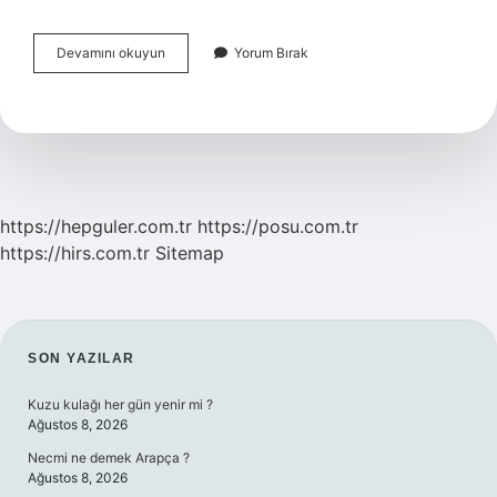
1
Devamını okuyun
Yorum Bırak
Günlük
Hayatta
Kullanılan
Enerji
Kaynakları
Neler
Olabilir
https://hepguler.com.tr
https://posu.com.tr
https://hirs.com.tr
Sitemap
SIDEBAR
SON YAZILAR
Kuzu kulağı her gün yenir mi ?
Ağustos 8, 2026
Necmi ne demek Arapça ?
Ağustos 8, 2026