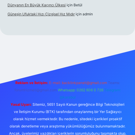
Dünyanın En Büyük Kaçıncı Ülkesi
için
Betül
Güneşin Ufuktaki Hızı Çizgisel Hız Mıdır
için
admin
no
Reklam ve İletişim:
E-mail:
backlinkpaneli@gmail.com
Teams:
forumhizmeti@gmail.com
Whatsapp: 0262 606 0 726
Telegram:
@karabul
Yasal Uyarı:
Sitemiz, 5651 Sayılı Kanun gereğince Bilgi Teknolojileri
ve İletişim Kurumu (BTK) tarafından onaylanmış bir Yer Sağlayıcı
olarak hizmet vermektedir. Bu nedenle, sitedeki içerikleri proaktif
olarak denetleme veya araştırma yükümlülüğümüz bulunmamaktadır.
Ancak, üyelerimiz yazdıkları içeriklerin sorumluluğunu taşımakta olup,