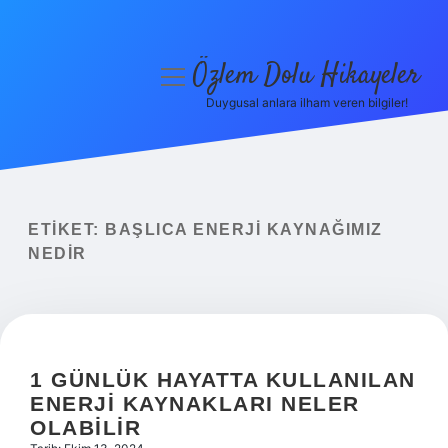
Özlem Dolu Hikayeler
menüyü
aç
Duygusal anlara ilham veren bilgiler!
Anasayfa
Gizlilik Politikası
Yasal Uyarı
ETIKET:
BAŞLICA ENERJI KAYNAĞIMIZ
NEDIR
Hakkımızda
1 GÜNLÜK HAYATTA KULLANILAN
ENERJI KAYNAKLARI NELER
OLABILIR