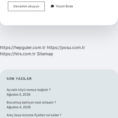
Bebekler
Devamını okuyun
Yorum Bırak
Için
En
Iyi
Balık
Hangisi
https://hepguler.com.tr
https://posu.com.tr
https://hirs.com.tr
Sitemap
SIDEBAR
SON YAZILAR
Ayvalık köyü nereye bağlıdır ?
Ağustos 5, 2026
Bozulmuş bakliyat nasıl anlaşılır ?
Ağustos 4, 2026
Araç boya koruma fiyatları ne kadar ?