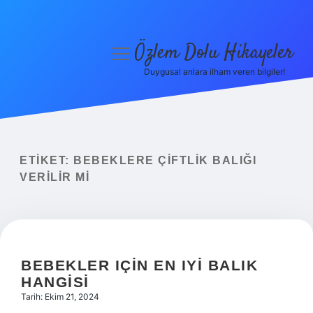
Özlem Dolu Hikayeler
menüyü
aç
Duygusal anlara ilham veren bilgiler!
Anasayfa
Gizlilik Politikası
Yasal Uyarı
ETIKET:
BEBEKLERE ÇIFTLIK BALIĞI
VERILIR MI
Hakkımızda
BEBEKLER IÇIN EN IYI BALIK
HANGISI
Tarih: Ekim 21, 2024