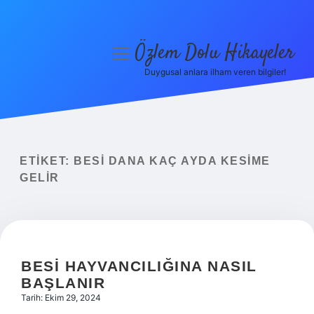
Özlem Dolu Hikayeler
menüyü
aç
Duygusal anlara ilham veren bilgiler!
Anasayfa
Gizlilik Politikası
Yasal Uyarı
ETIKET:
BESI DANA KAÇ AYDA KESIME
GELIR
Hakkımızda
BESI HAYVANCILIĞINA NASIL
BAŞLANIR
Tarih: Ekim 29, 2024