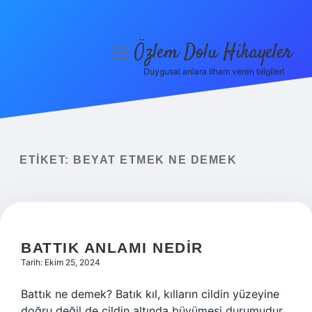
Özlem Dolu Hikayeler
menüyü
aç
Duygusal anlara ilham veren bilgiler!
Anasayfa
Gizlilik Politikası
Yasal Uyarı
ETIKET:
BEYAT ETMEK NE DEMEK
Hakkımızda
BATTIK ANLAMI NEDIR
Tarih: Ekim 25, 2024
Battık ne demek? Batık kıl, kılların cildin yüzeyine
doğru değil de cildin altında büyümesi durumudur.