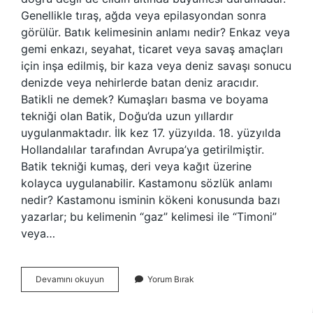
Genellikle tıraş, ağda veya epilasyondan sonra
görülür. Batık kelimesinin anlamı nedir? Enkaz veya
gemi enkazı, seyahat, ticaret veya savaş amaçları
için inşa edilmiş, bir kaza veya deniz savaşı sonucu
denizde veya nehirlerde batan deniz aracıdır.
Batikli ne demek? Kumaşları basma ve boyama
tekniği olan Batik, Doğu’da uzun yıllardır
uygulanmaktadır. İlk kez 17. yüzyılda. 18. yüzyılda
Hollandalılar tarafından Avrupa’ya getirilmiştir.
Batik tekniği kumaş, deri veya kağıt üzerine
kolayca uygulanabilir. Kastamonu sözlük anlamı
nedir? Kastamonu isminin kökeni konusunda bazı
yazarlar; bu kelimenin “gaz” kelimesi ile “Timoni”
veya…
Battık
Devamını okuyun
Yorum Bırak
Anlamı
Nedir