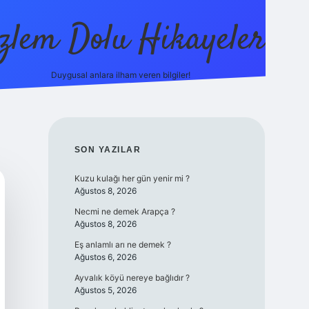
zlem Dolu Hikayeler
Duygusal anlara ilham veren bilgiler!
ilbet casino
SIDEBAR
SON YAZILAR
Kuzu kulağı her gün yenir mi ?
Ağustos 8, 2026
Necmi ne demek Arapça ?
Ağustos 8, 2026
Eş anlamlı arı ne demek ?
Ağustos 6, 2026
Ayvalık köyü nereye bağlıdır ?
Ağustos 5, 2026