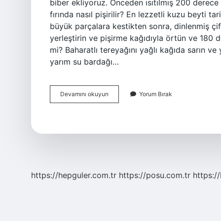
biber ekliyoruz. Önceden ısıtılmış 200 derece 
fırında nasıl pişirilir? En lezzetli kuzu beyti t
büyük parçalara kestikten sonra, dinlenmiş çift 
yerleştirin ve pişirme kağıdıyla örtün ve 180 d
mi? Baharatlı tereyağını yağlı kağıda sarın 
yarım su bardağı…
Beyti
Devamını okuyun
Yorum Bırak
Fırında
Pişer
Mi
https://hepguler.com.tr
https://posu.com.tr
https://