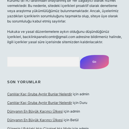
Kurumu (BTK) tarafından onaylanmış bir Yer Sağlayıcı olarak hizmet
vermektedir. Bu nedenle, sitedeki içerikleri proaktif olarak denetleme
veya araştırma yükümlülüğümüz bulunmamaktadır. Ancak, üyelerimiz
yazdıkları içeriklerin sorumluluğunu taşımakta olup, siteye üye olarak
bu sorumluluğu kabul etmiş sayılırlar.
Hukuka ve yasal düzenlemelere aykırı olduğunu düşündüğünüz
içerikleri,
backlinkpanelicomtr@gmail.com
adresine bildirmeniz halinde,
ilgili içerikler yasal süre içerisinde sitemizden kaldırılacaktır.
Arama
SON YORUMLAR
Canlılar Kaç Gruba Ayrılır Bunlar Nelerdir
için
admin
Canlılar Kaç Gruba Ayrılır Bunlar Nelerdir
için
Duru
Dünyanın En Büyük Kaçıncı Ülkesi
için
admin
Dünyanın En Büyük Kaçıncı Ülkesi
için
Betül
Güneşin Ufuktaki Hızı Çizgisel Hız Mıdır
için
admin