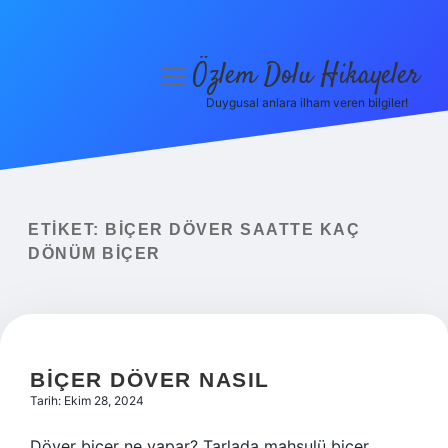
Özlem Dolu Hikayeler
menüyü
aç
Duygusal anlara ilham veren bilgiler!
Anasayfa
Gizlilik Politikası
Yasal Uyarı
ETIKET:
BIÇER DÖVER SAATTE KAÇ
DÖNÜM BIÇER
Hakkımızda
BIÇER DÖVER NASIL
Tarih: Ekim 28, 2024
Döver biçer ne yapar? Tarlada mahsulü biçer.