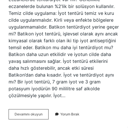
eczanelerde bulunan %2’lik bir solüsyon kullanılır.
Temiz cilde uygulama: İyot tentürü temiz ve kuru
cilde uygulanmalıdır. Kirli veya enfekte bölgelere
uygulanmamalıdır. Batikon tentürdiyot yerine geçer
mi? Batikon iyot tentürü, işlevsel olarak aynı ancak
kimyasal olarak farklı olan iki tip iyot antiseptiğini
temsil eder. Batikon mu daha iyi tentürdiyot mu?
Batikon daha uzun etkilidir ve iyotun cilde daha
yavaş salınmasını sağlar. İyot tentürü etkilerini
daha hızlı gösterebilir, ancak etki süresi
Batikon’dan daha kısadır. İyot ve tentürdiyot aynı
mı? Bir iyot tentürü, 7 gram iyot ve 3 gram
potasyum iyodürün 90 mililitre saf alkolde
çözülmesiyle yapılır. İyot…
Tentürdiyot
Devamını okuyun
Yorum Bırak
Kaldırıldı
Mı