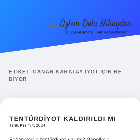
Özlem Dolu Hikayeler
menüyü
aç
Duygusal anlara ilham veren bilgiler!
Anasayfa
Gizlilik Politikası
Yasal Uyarı
ETIKET:
CANAN KARATAY IYOT IÇIN NE
DIYOR
Hakkımızda
TENTÜRDIYOT KALDIRILDI MI
Tarih: Kasım 4, 2024
Eczanelerde tentürdiyot var mı? Genellikle