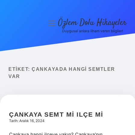
Özlem Dolu Hikayeler
menüyü
aç
Duygusal anlara ilham veren bilgiler!
Anasayfa
Gizlilik Politikası
Yasal Uyarı
ETIKET:
ÇANKAYADA HANGI SEMTLER
VAR
Hakkımızda
ÇANKAYA SEMT MI ILÇE MI
Tarih: Aralık 16, 2024
Çankaya hangi ilçeye yakın? Çankaya’nın