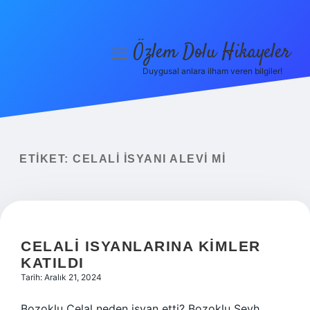
Özlem Dolu Hikayeler
menüyü
aç
Duygusal anlara ilham veren bilgiler!
Anasayfa
Gizlilik Politikası
Yasal Uyarı
ETIKET:
CELALI ISYANI ALEVI MI
Hakkımızda
CELALI ISYANLARINA KIMLER
KATILDI
Tarih: Aralık 21, 2024
Bozoklu Celal neden isyan etti? Bozoklu Şeyh