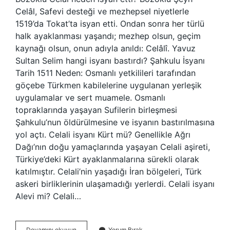
Celâl, Safevi desteği ve mezhepsel niyetlerle
1519’da Tokat’ta isyan etti. Ondan sonra her türlü
halk ayaklanması yaşandı; mezhep olsun, geçim
kaynağı olsun, onun adıyla anıldı: Celâlî. Yavuz
Sultan Selim hangi isyanı bastırdı? Şahkulu İsyanı
Tarih 1511 Neden: Osmanlı yetkilileri tarafından
göçebe Türkmen kabilelerine uygulanan yerleşik
uygulamalar ve sert muamele. Osmanlı
topraklarında yaşayan Sufilerin birleşmesi
Şahkulu’nun öldürülmesine ve isyanın bastırılmasına
yol açtı. Celali isyanı Kürt mü? Genellikle Ağrı
Dağı’nın doğu yamaçlarında yaşayan Celali aşireti,
Türkiye’deki Kürt ayaklanmalarına sürekli olarak
katılmıştır. Celali’nin yaşadığı İran bölgeleri, Türk
askeri birliklerinin ulaşamadığı yerlerdi. Celali isyanı
Alevi mi? Celali…
Celali
Devamını okuyun
Yorum Bırak