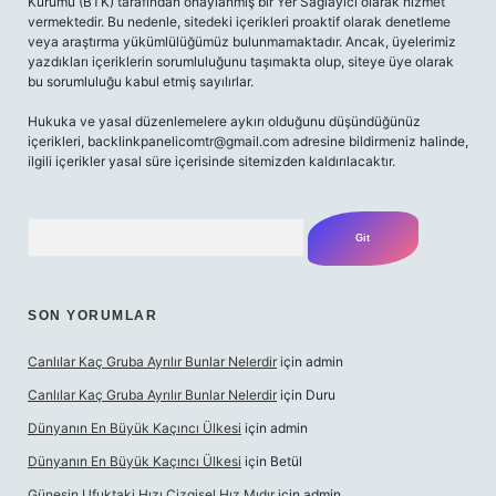
Kurumu (BTK) tarafından onaylanmış bir Yer Sağlayıcı olarak hizmet
vermektedir. Bu nedenle, sitedeki içerikleri proaktif olarak denetleme
veya araştırma yükümlülüğümüz bulunmamaktadır. Ancak, üyelerimiz
yazdıkları içeriklerin sorumluluğunu taşımakta olup, siteye üye olarak
bu sorumluluğu kabul etmiş sayılırlar.
Hukuka ve yasal düzenlemelere aykırı olduğunu düşündüğünüz
içerikleri,
backlinkpanelicomtr@gmail.com
adresine bildirmeniz halinde,
ilgili içerikler yasal süre içerisinde sitemizden kaldırılacaktır.
Arama
SON YORUMLAR
Canlılar Kaç Gruba Ayrılır Bunlar Nelerdir
için
admin
Canlılar Kaç Gruba Ayrılır Bunlar Nelerdir
için
Duru
Dünyanın En Büyük Kaçıncı Ülkesi
için
admin
Dünyanın En Büyük Kaçıncı Ülkesi
için
Betül
Güneşin Ufuktaki Hızı Çizgisel Hız Mıdır
için
admin