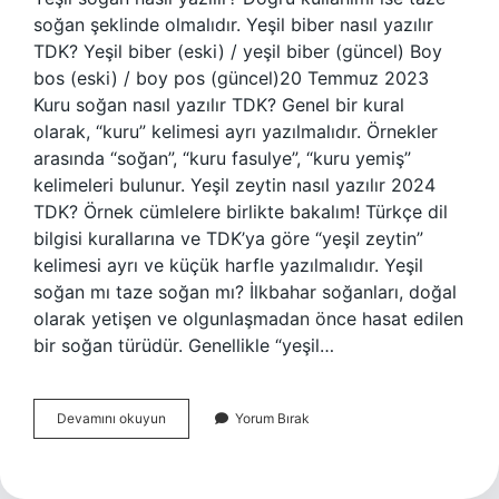
soğan şeklinde olmalıdır. Yeşil biber nasıl yazılır
TDK? Yeşil biber (eski) / yeşil biber (güncel) Boy
bos (eski) / boy pos (güncel)20 Temmuz 2023
Kuru soğan nasıl yazılır TDK? Genel bir kural
olarak, “kuru” kelimesi ayrı yazılmalıdır. Örnekler
arasında “soğan”, “kuru fasulye”, “kuru yemiş”
kelimeleri bulunur. Yeşil zeytin nasıl yazılır 2024
TDK? Örnek cümlelere birlikte bakalım! Türkçe dil
bilgisi kurallarına ve TDK’ya göre “yeşil zeytin”
kelimesi ayrı ve küçük harfle yazılmalıdır. Yeşil
soğan mı taze soğan mı? İlkbahar soğanları, doğal
olarak yetişen ve olgunlaşmadan önce hasat edilen
bir soğan türüdür. Genellikle “yeşil…
Yeşil
Devamını okuyun
Yorum Bırak
Soğan
Nasıl
Yazılır
Tdk