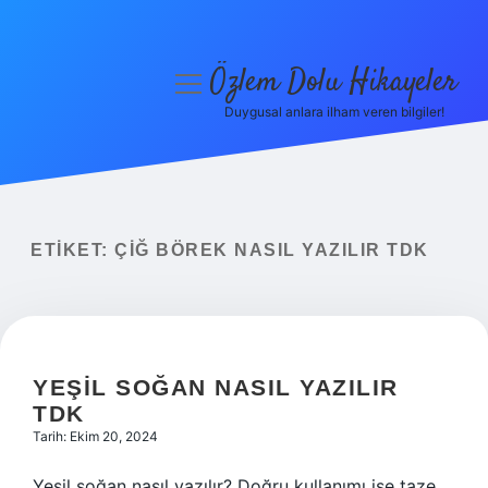
Özlem Dolu Hikayeler
menüyü
aç
Duygusal anlara ilham veren bilgiler!
Anasayfa
Gizlilik Politikası
Yasal Uyarı
ETIKET:
ÇIĞ BÖREK NASIL YAZILIR TDK
Hakkımızda
YEŞIL SOĞAN NASIL YAZILIR
TDK
Tarih: Ekim 20, 2024
Yeşil soğan nasıl yazılır? Doğru kullanımı ise taze