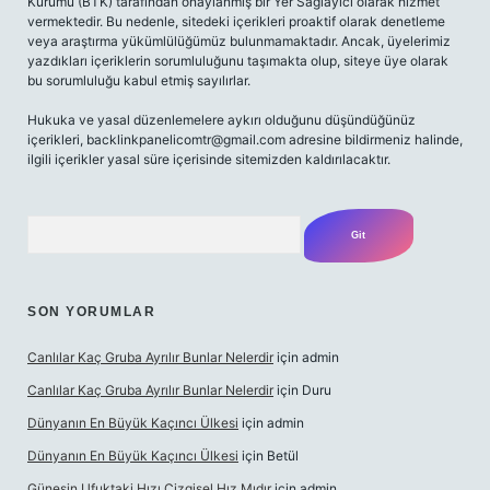
Kurumu (BTK) tarafından onaylanmış bir Yer Sağlayıcı olarak hizmet
vermektedir. Bu nedenle, sitedeki içerikleri proaktif olarak denetleme
veya araştırma yükümlülüğümüz bulunmamaktadır. Ancak, üyelerimiz
yazdıkları içeriklerin sorumluluğunu taşımakta olup, siteye üye olarak
bu sorumluluğu kabul etmiş sayılırlar.
Hukuka ve yasal düzenlemelere aykırı olduğunu düşündüğünüz
içerikleri,
backlinkpanelicomtr@gmail.com
adresine bildirmeniz halinde,
ilgili içerikler yasal süre içerisinde sitemizden kaldırılacaktır.
Arama
SON YORUMLAR
Canlılar Kaç Gruba Ayrılır Bunlar Nelerdir
için
admin
Canlılar Kaç Gruba Ayrılır Bunlar Nelerdir
için
Duru
Dünyanın En Büyük Kaçıncı Ülkesi
için
admin
Dünyanın En Büyük Kaçıncı Ülkesi
için
Betül
Güneşin Ufuktaki Hızı Çizgisel Hız Mıdır
için
admin