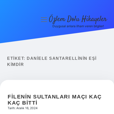
Özlem Dolu Hikayeler
menüyü
aç
Duygusal anlara ilham veren bilgiler!
Anasayfa
Gizlilik Politikası
Yasal Uyarı
ETIKET:
DANIELE SANTARELLININ EŞI
KIMDIR
Hakkımızda
FILENIN SULTANLARI MAÇI KAÇ
KAÇ BITTI
Tarih: Aralık 16, 2024