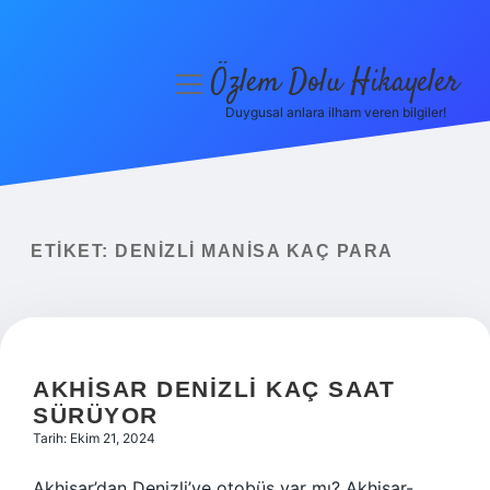
Özlem Dolu Hikayeler
menüyü
aç
Duygusal anlara ilham veren bilgiler!
Anasayfa
Gizlilik Politikası
Yasal Uyarı
ETIKET:
DENIZLI MANISA KAÇ PARA
Hakkımızda
AKHISAR DENIZLI KAÇ SAAT
SÜRÜYOR
Tarih: Ekim 21, 2024
Akhisar’dan Denizli’ye otobüs var mı? Akhisar-