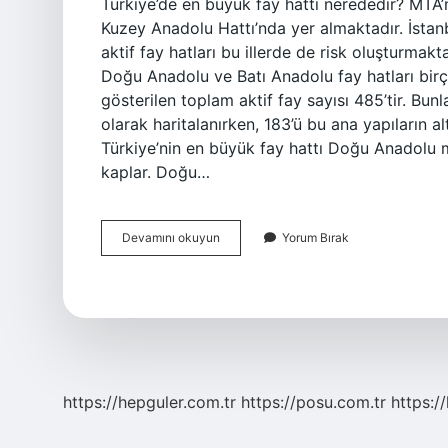
Türkiye’de en büyük fay hattı nerededir? MTA’nı
Kuzey Anadolu Hattı’nda yer almaktadır. İstan
aktif fay hatları bu illerde de risk oluşturmak
Doğu Anadolu ve Batı Anadolu fay hatları birço
gösterilen toplam aktif fay sayısı 485’tir. Bunl
olarak haritalanırken, 183’ü bu ana yapıların al
Türkiye’nin en büyük fay hattı Doğu Anadolu
kaplar. Doğu…
Türkiyenin
Devamını okuyun
Yorum Bırak
En
Büyük
Fay
Hattı
Nerede
https://hepguler.com.tr
https://posu.com.tr
https://