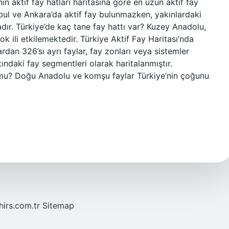
n aktif fay hatları haritasına göre en uzun aktif fay
bul ve Ankara’da aktif fay bulunmazken, yakınlardaki
tadır. Türkiye’de kaç tane fay hattı var? Kuzey Anadolu,
k ili etkilemektedir. Türkiye Aktif Fay Haritası’nda
ardan 326’sı ayrı faylar, fay zonları veya sistemler
tındaki fay segmentleri olarak haritalanmıştır.
 mu? Doğu Anadolu ve komşu faylar Türkiye’nin çoğunu
hirs.com.tr
Sitemap