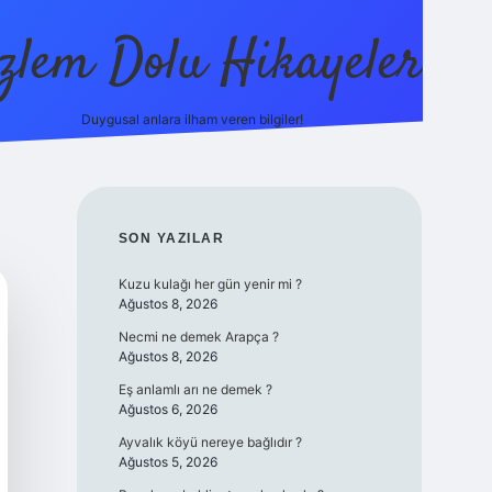
zlem Dolu Hikayeler
Duygusal anlara ilham veren bilgiler!
ilbet ca
SIDEBAR
SON YAZILAR
Kuzu kulağı her gün yenir mi ?
Ağustos 8, 2026
Necmi ne demek Arapça ?
Ağustos 8, 2026
Eş anlamlı arı ne demek ?
Ağustos 6, 2026
Ayvalık köyü nereye bağlıdır ?
Ağustos 5, 2026