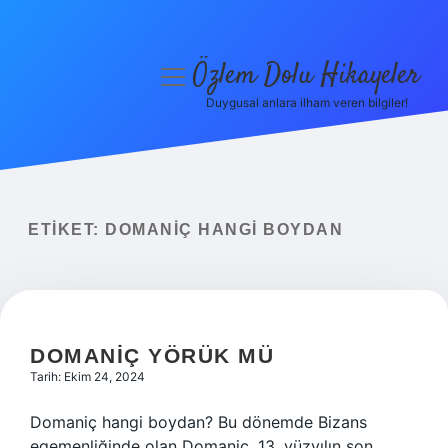
Özlem Dolu Hikayeler
menüyü
aç
Duygusal anlara ilham veren bilgiler!
Anasayfa
Gizlilik Politikası
Yasal Uyarı
ETIKET:
DOMANIÇ HANGI BOYDAN
Hakkımızda
DOMANIÇ YÖRÜK MÜ
Tarih: Ekim 24, 2024
Domaniç hangi boydan? Bu dönemde Bizans
egemenliğinde olan Domaniç, 13. yüzyılın son