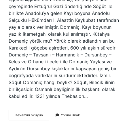
çeyreğinde Ertuğrul Gazi önderliğinde Söğüt ile
birlikte Anadolu’ya gelen Kayı boyuna Anadolu
Selçuklu Hükümdarı I. Alaattin Keykubat tarafından
yayla olarak verilmiştir. Domaniç, Kayı boyunun
yazlık ikametgahı olarak kullanılmıştır. Kütahya
Domaniç yörük mü? Yörük olarak adlandırılan bu
Karakeçili göçebe aşiretleri, 600 yılı aşkın süredir
Domaniç – Tavşanlı – Harmancık – Dursunbey –
Keles ve Orhaneli ilçeleri ile Domaniç Yaylası ve
Aydın’ın Dursunbey kışlaklarını kapsayan geniş bir
coğrafyada varlıklarını sürdürmektedirler. İzmir.
Söğüt Domaniç hangi beylik? Söğüt, Bilecik ilinin
bir ilçesidir. Osmanlı beyliğinin ilk başkenti olarak
kabul edilir. 1231 yılında Thebasion…
Domaniç
Devamını okuyun
Yorum Bırak
Yörük
Mü