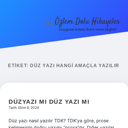
Özlem Dolu Hikayeler
menüyü
aç
Duygusal anlara ilham veren bilgiler!
Anasayfa
Gizlilik Politikası
Yasal Uyarı
ETIKET:
DÜZ YAZI HANGI AMAÇLA YAZILIR
Hakkımızda
DÜZYAZI MI DÜZ YAZI MI
Tarih: Ekim 9, 2024
Düz yazı nasıl yazılır TDK? TDK’ya göre, prose
kelimesinin doğru yazımı “prosa”dır. Diğer yazılar