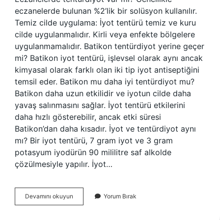
eczanelerde bulunan %2’lik bir solüsyon kullanılır.
Temiz cilde uygulama: İyot tentürü temiz ve kuru
cilde uygulanmalıdır. Kirli veya enfekte bölgelere
uygulanmamalıdır. Batikon tentürdiyot yerine geçer
mi? Batikon iyot tentürü, işlevsel olarak aynı ancak
kimyasal olarak farklı olan iki tip iyot antiseptiğini
temsil eder. Batikon mu daha iyi tentürdiyot mu?
Batikon daha uzun etkilidir ve iyotun cilde daha
yavaş salınmasını sağlar. İyot tentürü etkilerini
daha hızlı gösterebilir, ancak etki süresi
Batikon’dan daha kısadır. İyot ve tentürdiyot aynı
mı? Bir iyot tentürü, 7 gram iyot ve 3 gram
potasyum iyodürün 90 mililitre saf alkolde
çözülmesiyle yapılır. İyot…
Tentürdiyot
Devamını okuyun
Yorum Bırak
Kaldırıldı
Mı