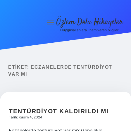
Özlem Dolu Hikayeler
menüyü
aç
Duygusal anlara ilham veren bilgiler!
Anasayfa
Gizlilik Politikası
Yasal Uyarı
ETIKET:
ECZANELERDE TENTÜRDIYOT
VAR MI
Hakkımızda
TENTÜRDIYOT KALDIRILDI MI
Tarih: Kasım 4, 2024
Eczanelerde tentürdiyot var mı? Genellikle