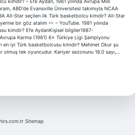
cu kimdir? – Efe Aydan, 1981 yılında Avrupa Milli
Turam, ABD’de Evansville Üniversitesi takımıyla NCAA
A All-Star seçilen ilk Türk basketbolcu kimdir? All-Star
yerine bir göz atalım
– YouTube. 1981 yılında
su kimdir? Efe AydanKişisel bilgiler1987-
vrupa Karma (1981) 6× Türkiye Ligi Şampiyonu
n en iyi Türk basketbolcusu kimdir? Mehmet Okur şu
r olmuş tek oyuncudur. Kariyer sezonunu 18.0 sayı,…
hirs.com.tr
Sitemap