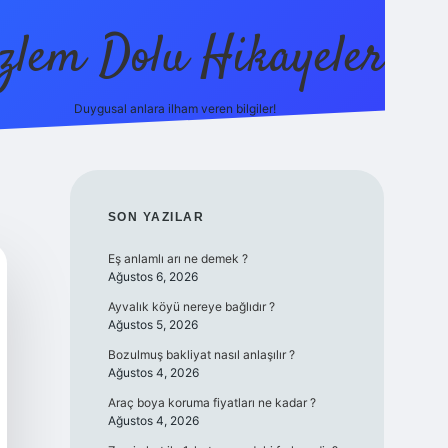
zlem Dolu Hikayeler
Duygusal anlara ilham veren bilgiler!
ilbet casino
SIDEBAR
SON YAZILAR
Eş anlamlı arı ne demek ?
Ağustos 6, 2026
Ayvalık köyü nereye bağlıdır ?
Ağustos 5, 2026
Bozulmuş bakliyat nasıl anlaşılır ?
Ağustos 4, 2026
Araç boya koruma fiyatları ne kadar ?
Ağustos 4, 2026