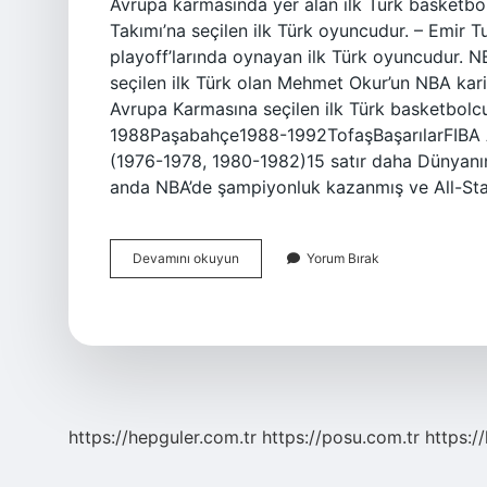
Avrupa karmasında yer alan ilk Türk basketbol
Takımı’na seçilen ilk Türk oyuncudur. – Emir 
playoff’larında oynayan ilk Türk oyuncudur. NB
seçilen ilk Türk olan Mehmet Okur’un NBA kari
Avrupa Karmasına seçilen ilk Türk basketbolcu
1988Paşabahçe1988-1992TofaşBaşarılarFIBA A
(1976-1978, 1980-1982)15 satır daha Dünyanı
anda NBA’de şampiyonluk kazanmış ve All-Sta
Avrupaya
Devamını okuyun
Yorum Bırak
Transfer
Olan
Ilk
Türk
Basketbolcu
Kimdir
https://hepguler.com.tr
https://posu.com.tr
https://