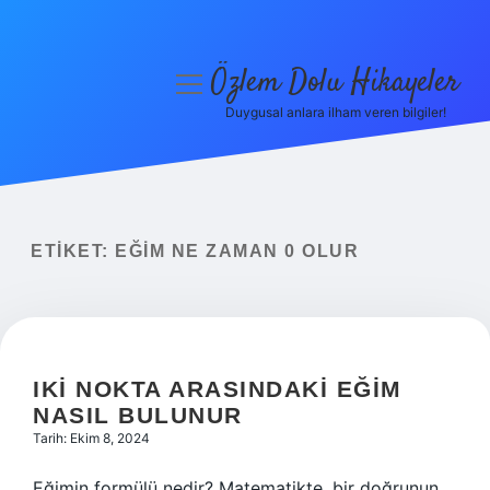
Özlem Dolu Hikayeler
menüyü
aç
Duygusal anlara ilham veren bilgiler!
Anasayfa
Gizlilik Politikası
Yasal Uyarı
ETIKET:
EĞIM NE ZAMAN 0 OLUR
Hakkımızda
IKI NOKTA ARASINDAKI EĞIM
NASIL BULUNUR
Tarih: Ekim 8, 2024
Eğimin formülü nedir? Matematikte, bir doğrunun