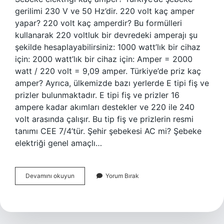
gerilimi 230 V ve 50 Hz’dir. 220 volt kaç amper
yapar? 220 volt kaç amperdir? Bu formülleri
kullanarak 220 voltluk bir devredeki amperajı şu
şekilde hesaplayabilirsiniz: 1000 watt’lık bir cihaz
için: 2000 watt’lık bir cihaz için: Amper = 2000
watt / 220 volt = 9,09 amper. Türkiye’de priz kaç
amper? Ayrıca, ülkemizde bazı yerlerde E tipi fiş ve
prizler bulunmaktadır. E tipi fiş ve prizler 16
ampere kadar akımları destekler ve 220 ile 240
volt arasında çalışır. Bu tip fiş ve prizlerin resmi
tanımı CEE 7/4’tür. Şehir şebekesi AC mi? Şebeke
elektriği genel amaçlı…
Şehir
Devamını okuyun
Yorum Bırak
Şebekesi
Kaç
Amper