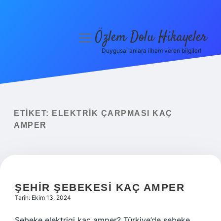
Özlem Dolu Hikayeler
menüyü
aç
Duygusal anlara ilham veren bilgiler!
Anasayfa
Gizlilik Politikası
Yasal Uyarı
ETIKET:
ELEKTRIK ÇARPMASI KAÇ
AMPER
Hakkımızda
ŞEHIR ŞEBEKESI KAÇ AMPER
Tarih: Ekim 13, 2024
Sebeke elektrigi kaç amper? Türkiye’de şebeke