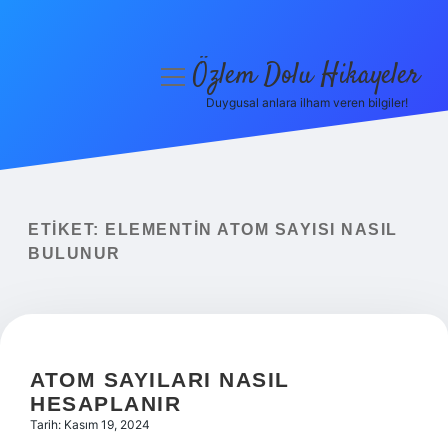
Özlem Dolu Hikayeler
menüyü
aç
Duygusal anlara ilham veren bilgiler!
Anasayfa
Gizlilik Politikası
Yasal Uyarı
ETIKET:
ELEMENTIN ATOM SAYISI NASIL
BULUNUR
Hakkımızda
ATOM SAYILARI NASIL
HESAPLANIR
Tarih: Kasım 19, 2024