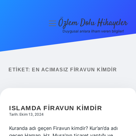
Özlem Dolu Hikayeler
menüyü
aç
Duygusal anlara ilham veren bilgiler!
Anasayfa
Gizlilik Politikası
Yasal Uyarı
ETIKET:
EN ACIMASIZ FIRAVUN KIMDIR
Hakkımızda
ISLAMDA FIRAVUN KIMDIR
Tarih: Ekim 13, 2024
Kuranda adı geçen Firavun kimdir? Kur’an’da adı
geçen Haman, Hz. Musa’nın ticaret yaptığı ve