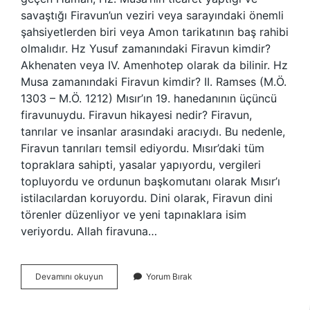
savaştığı Firavun’un veziri veya sarayındaki önemli
şahsiyetlerden biri veya Amon tarikatının baş rahibi
olmalıdır. Hz Yusuf zamanındaki Firavun kimdir?
Akhenaten veya IV. Amenhotep olarak da bilinir. Hz
Musa zamanındaki Firavun kimdir? II. Ramses (M.Ö.
1303 – M.Ö. 1212) Mısır’ın 19. hanedanının üçüncü
firavunuydu. Firavun hikayesi nedir? Firavun,
tanrılar ve insanlar arasındaki aracıydı. Bu nedenle,
Firavun tanrıları temsil ediyordu. Mısır’daki tüm
topraklara sahipti, yasalar yapıyordu, vergileri
topluyordu ve ordunun başkomutanı olarak Mısır’ı
istilacılardan koruyordu. Dini olarak, Firavun dini
törenler düzenliyor ve yeni tapınaklara isim
veriyordu. Allah firavuna…
Islamda
Devamını okuyun
Yorum Bırak
Firavun
Kimdir