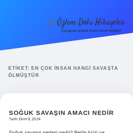
Özlem Dolu Hikayeler
menüyü
aç
Duygusal anlara ilham veren bilgiler!
Anasayfa
Gizlilik Politikası
Yasal Uyarı
ETIKET:
EN ÇOK INSAN HANGI SAVAŞTA
ÖLMÜŞTÜR
Hakkımızda
SOĞUK SAVAŞIN AMACI NEDIR
Tarih: Ekim 9, 2024
Soğuk savaşın nedeni nedir? Berlin krizi ve