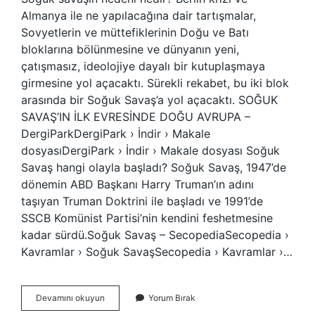
Almanya ile ne yapılacağına dair tartışmalar,
Sovyetlerin ve müttefiklerinin Doğu ve Batı
bloklarına bölünmesine ve dünyanın yeni,
çatışmasız, ideolojiye dayalı bir kutuplaşmaya
girmesine yol açacaktı. Sürekli rekabet, bu iki blok
arasında bir Soğuk Savaş’a yol açacaktı. SOĞUK
SAVAŞ’IN İLK EVRESİNDE DOĞU AVRUPA –
DergiParkDergiPark › İndir › Makale
dosyasıDergiPark › İndir › Makale dosyası Soğuk
Savaş hangi olayla başladı? Soğuk Savaş, 1947’de
dönemin ABD Başkanı Harry Truman’ın adını
taşıyan Truman Doktrini ile başladı ve 1991’de
SSCB Komünist Partisi’nin kendini feshetmesine
kadar sürdü.Soğuk Savaş – SecopediaSecopedia ›
Kavramlar › Soğuk SavaşSecopedia › Kavramlar ›…
Soğuk
Devamını okuyun
Yorum Bırak
Savaşın