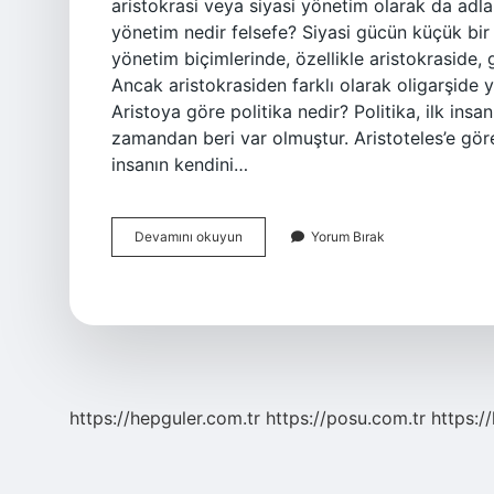
aristokrasi veya siyasi yönetim olarak da adland
yönetim nedir felsefe? Siyasi gücün küçük bir
yönetim biçimlerinde, özellikle aristokraside,
Ancak aristokrasiden farklı olarak oligarşide yö
Aristoya göre politika nedir? Politika, ilk ins
zamandan beri var olmuştur. Aristoteles’e göre
insanın kendini…
Aristoteles
Devamını okuyun
Yorum Bırak
Hangi
Yönetim
Şekli
https://hepguler.com.tr
https://posu.com.tr
https://