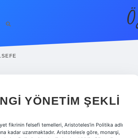
Ö
ELSEFE
NGI YÖNETIM ŞEKLI
t fikrinin felsefi temelleri, Aristoteles’in Politika adlı
una kadar uzanmaktadır. Aristoteles’e göre, monarşi,