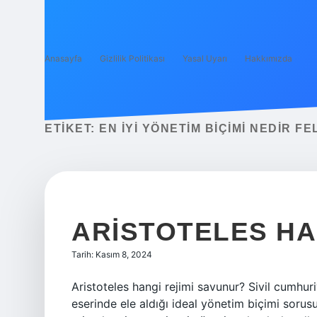
Anasayfa
Gizlilik Politikası
Yasal Uyarı
Hakkımızda
ETIKET:
EN IYI YÖNETIM BIÇIMI NEDIR F
ARISTOTELES HA
Tarih: Kasım 8, 2024
Aristoteles hangi rejimi savunur? Sivil cumhuriye
eserinde ele aldığı ideal yönetim biçimi sorus