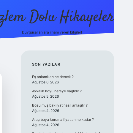
zlem Dolu Hikayeler
Duygusal anlara ilham veren bilgiler!
ilbet casino
SIDEBAR
SON YAZILAR
Eş anlamlı arı ne demek ?
Ağustos 6, 2026
Ayvalık köyü nereye bağlıdır ?
Ağustos 5, 2026
Bozulmuş bakliyat nasıl anlaşılır ?
Ağustos 4, 2026
Araç boya koruma fiyatları ne kadar ?
Ağustos 4, 2026