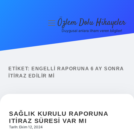
Özlem Dolu Hikayeler
menüyü
aç
Duygusal anlara ilham veren bilgiler!
Anasayfa
Gizlilik Politikası
Yasal Uyarı
ETIKET:
ENGELLI RAPORUNA 6 AY SONRA
ITIRAZ EDILIR MI
Hakkımızda
SAĞLIK KURULU RAPORUNA
ITIRAZ SÜRESI VAR MI
Tarih: Ekim 12, 2024