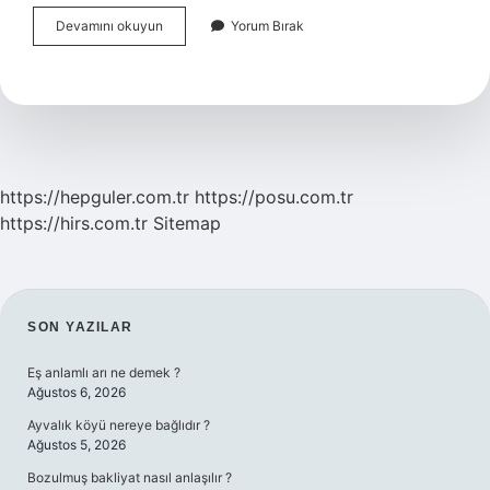
Sağlık
Devamını okuyun
Yorum Bırak
Kurulu
Raporuna
Itiraz
Süresi
Var
Mı
https://hepguler.com.tr
https://posu.com.tr
https://hirs.com.tr
Sitemap
SIDEBAR
SON YAZILAR
Eş anlamlı arı ne demek ?
Ağustos 6, 2026
Ayvalık köyü nereye bağlıdır ?
Ağustos 5, 2026
Bozulmuş bakliyat nasıl anlaşılır ?