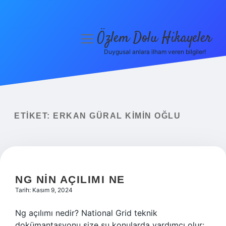
Özlem Dolu Hikayeler
menüyü
aç
Duygusal anlara ilham veren bilgiler!
Anasayfa
Gizlilik Politikası
Yasal Uyarı
ETIKET:
ERKAN GÜRAL KIMIN OĞLU
Hakkımızda
NG NIN AÇILIMI NE
Tarih: Kasım 9, 2024
Ng açılımı nedir? National Grid teknik
dokümantasyonu size şu konularda yardımcı olur: