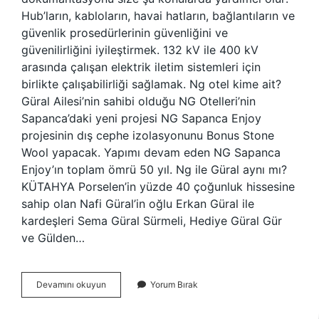
Hub’ların, kabloların, havai hatların, bağlantıların ve
güvenlik prosedürlerinin güvenliğini ve
güvenilirliğini iyileştirmek. 132 kV ile 400 kV
arasında çalışan elektrik iletim sistemleri için
birlikte çalışabilirliği sağlamak. Ng otel kime ait?
Güral Ailesi’nin sahibi olduğu NG Otelleri’nin
Sapanca’daki yeni projesi NG Sapanca Enjoy
projesinin dış cephe izolasyonunu Bonus Stone
Wool yapacak. Yapımı devam eden NG Sapanca
Enjoy’ın toplam ömrü 50 yıl. Ng ile Güral aynı mı?
KÜTAHYA Porselen’in yüzde 40 çoğunluk hissesine
sahip olan Nafi Güral’in oğlu Erkan Güral ile
kardeşleri Sema Güral Sürmeli, Hediye Güral Gür
ve Gülden…
Ng
Devamını okuyun
Yorum Bırak
Nin
Açılımı